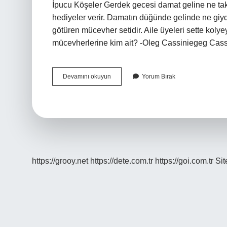
İpucu Köşeler Gerdek gecesi damat geline ne taka
hediyeler verir. Damatın düğünde gelinde ne giydi
götüren mücevher setidir. Aile üyeleri sette kolyeyi
mücevherlerine kim ait? -Oleg Cassiniegeg Cas
Evlenirken
Devamını okuyun
Yorum Bırak
Erkek
Tarafı
Geline
Ne
Takar
https://grooy.net
https://dete.com.tr
https://goi.com.tr
Si