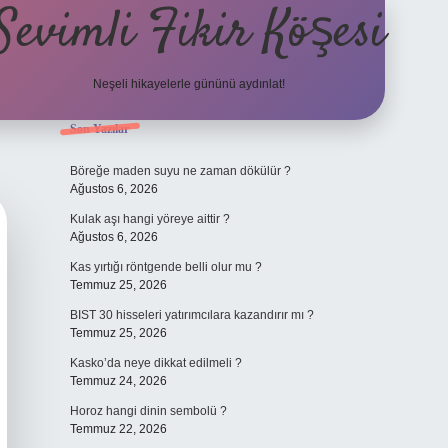
Sevimli Fikir Köşesi
Neşeli hikayelerle gününü aydınlat!
Sidebar
Son Yazılar
ilbet güncel giriş
Böreğe maden suyu ne zaman dökülür ?
Ağustos 6, 2026
Kulak aşı hangi yöreye aittir ?
Ağustos 6, 2026
Kas yırtığı röntgende belli olur mu ?
Temmuz 25, 2026
BIST 30 hisseleri yatırımcılara kazandırır mı ?
Temmuz 25, 2026
Kasko’da neye dikkat edilmeli ?
Temmuz 24, 2026
Horoz hangi dinin sembolü ?
Temmuz 22, 2026