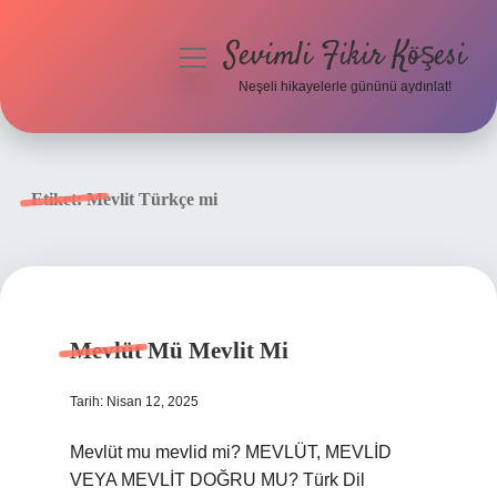
Sevimli Fikir Köşesi
menüyü
aç
Neşeli hikayelerle gününü aydınlat!
Anasayfa
Gizlilik Politikası
Etiket:
Mevlit Türkçe mi
Yasal Uyarı
Hakkımızda
Mevlüt Mü Mevlit Mi
Tarih: Nisan 12, 2025
Mevlüt mu mevlid mi? MEVLÜT, MEVLİD
VEYA MEVLİT DOĞRU MU? Türk Dil