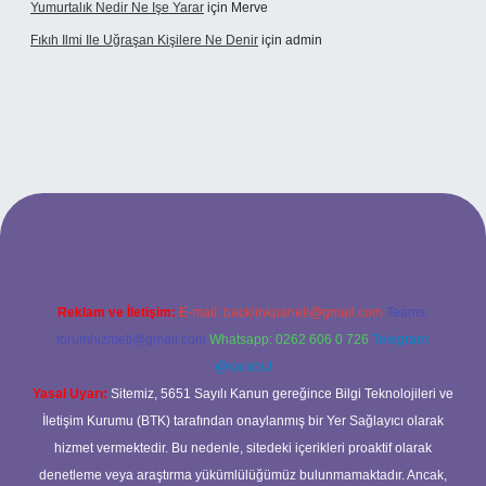
Yumurtalık Nedir Ne Işe Yarar
için
Merve
Fıkıh Ilmi Ile Uğraşan Kişilere Ne Denir
için
admin
cel giriş
Reklam ve İletişim:
E-mail:
backlinkpaneli@gmail.com
Teams:
forumhizmeti@gmail.com
Whatsapp: 0262 606 0 726
Telegram:
@karabul
Yasal Uyarı:
Sitemiz, 5651 Sayılı Kanun gereğince Bilgi Teknolojileri ve
İletişim Kurumu (BTK) tarafından onaylanmış bir Yer Sağlayıcı olarak
hizmet vermektedir. Bu nedenle, sitedeki içerikleri proaktif olarak
denetleme veya araştırma yükümlülüğümüz bulunmamaktadır. Ancak,