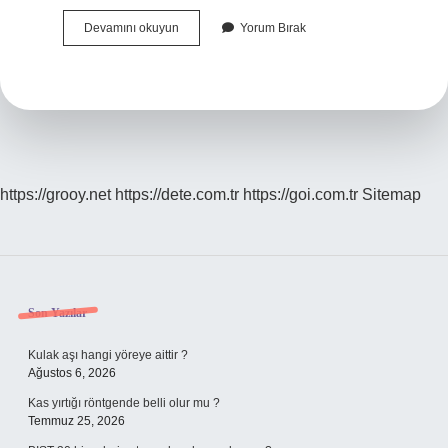
Mevlüt
Devamını okuyun
Yorum Bırak
Mü
Mevlit
Mi
https://grooy.net
https://dete.com.tr
https://goi.com.tr
Sitemap
Sidebar
Son Yazılar
Kulak aşı hangi yöreye aittir ?
Ağustos 6, 2026
Kas yırtığı röntgende belli olur mu ?
Temmuz 25, 2026