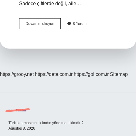
Sadece çiftlerde değil, aile…
Paranoyak
Devamını okuyun
8 Yorum
Kıskançlık
Nedir
https://grooy.net
https://dete.com.tr
https://goi.com.tr
Sitemap
Sidebar
Son Yazılar
Türk sinemasının ilk kadın yönetmeni kimdir ?
Ağustos 8, 2026