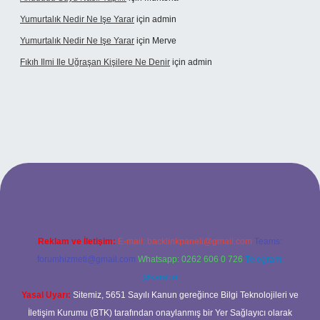
Yumurtalık Nedir Ne Işe Yarar
için
admin
Yumurtalık Nedir Ne Işe Yarar
için
Merve
Fıkıh Ilmi Ile Uğraşan Kişilere Ne Denir
için
admin
iş
Reklam ve İletişim:
E-mail:
backlinkpaneli@gmail.com
Teams:
forumhizmeti@gmail.com
Whatsapp: 0262 606 0 726
Telegram:
@karabul
Yasal Uyarı:
Sitemiz, 5651 Sayılı Kanun gereğince Bilgi Teknolojileri ve
İletişim Kurumu (BTK) tarafından onaylanmış bir Yer Sağlayıcı olarak