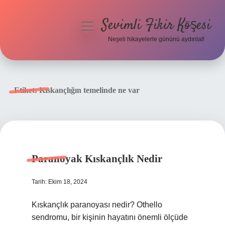
Sevimli Fikir Köşesi
menüyü
aç
Neşeli hikayelerle gününü aydınlat!
Anasayfa
Gizlilik Politikası
Etiket:
Kıskançlığın temelinde ne var
Yasal Uyarı
Hakkımızda
Paranoyak Kıskançlık Nedir
Tarih: Ekim 18, 2024
Kıskançlık paranoyası nedir? Othello
sendromu, bir kişinin hayatını önemli ölçüde