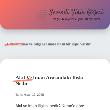
Sevimli Fikir Köşesi
menüyü
aç
Neşeli hikayelerle gününü aydınlat!
Anasayfa
Gizlilik Politikası
Etiket:
İman ve bilgi arasında nasıl bir ilişki vardır
Yasal Uyarı
Hakkımızda
Akıl Ve Iman Arasındaki Ilişki
Nedir
Tarih: Nisan 13, 2025
Akıl ve iman ilişkisi nedir? Kuran’a göre