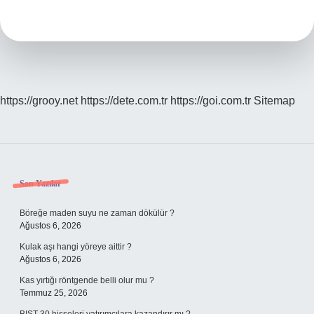
Iman
Arasındaki
Ilişki
Nedir
https://grooy.net
https://dete.com.tr
https://goi.com.tr
Sitemap
Sidebar
Son Yazılar
Böreğe maden suyu ne zaman dökülür ?
Ağustos 6, 2026
Kulak aşı hangi yöreye aittir ?
Ağustos 6, 2026
Kas yırtığı röntgende belli olur mu ?
Temmuz 25, 2026