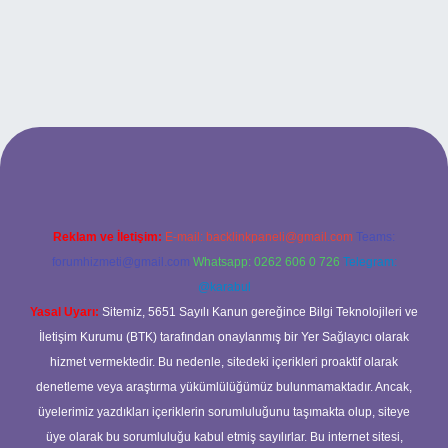
iş
Reklam ve İletişim:
E-mail:
backlinkpaneli@gmail.com
Teams:
forumhizmeti@gmail.com
Whatsapp: 0262 606 0 726
Telegram:
@karabul
Yasal Uyarı:
Sitemiz, 5651 Sayılı Kanun gereğince Bilgi Teknolojileri ve
İletişim Kurumu (BTK) tarafından onaylanmış bir Yer Sağlayıcı olarak
hizmet vermektedir. Bu nedenle, sitedeki içerikleri proaktif olarak
denetleme veya araştırma yükümlülüğümüz bulunmamaktadır. Ancak,
üyelerimiz yazdıkları içeriklerin sorumluluğunu taşımakta olup, siteye
üye olarak bu sorumluluğu kabul etmiş sayılırlar. Bu internet sitesi,