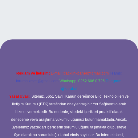
iriş
Reklam ve İletişim:
E-mail:
backlinkpaneli@gmail.com
Teams:
forumhizmeti@gmail.com
Whatsapp: 0262 606 0 726
Telegram:
@karabul
Yasal Uyarı:
Sitemiz, 5651 Sayılı Kanun gereğince Bilgi Teknolojileri ve
İletişim Kurumu (BTK) tarafından onaylanmış bir Yer Sağlayıcı olarak
hizmet vermektedir. Bu nedenle, sitedeki içerikleri proaktif olarak
denetleme veya araştırma yükümlülüğümüz bulunmamaktadır. Ancak,
üyelerimiz yazdıkları içeriklerin sorumluluğunu taşımakta olup, siteye
üye olarak bu sorumluluğu kabul etmiş sayılırlar. Bu internet sitesi,