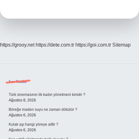
Göre
Hoşçakal
Nasıl
Yazılır
https://grooy.net
https://dete.com.tr
https://goi.com.tr
Sitemap
Sidebar
Son Yazılar
Türk sinemasının ilk kadın yönetmeni kimdir ?
Ağustos 8, 2026
Böreğe maden suyu ne zaman dökülür ?
Ağustos 6, 2026
Kulak aşı hangi yöreye aittir ?
Ağustos 6, 2026