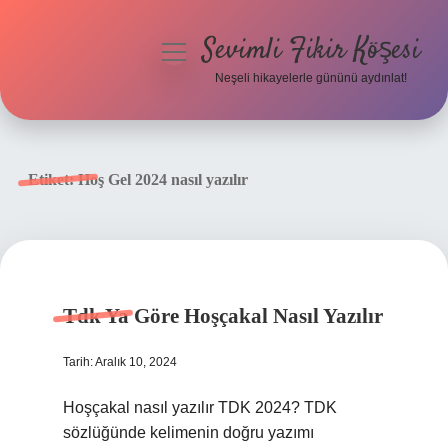
Sevimli Fikir Köşesi
menüyü
aç
Neşeli hikayelerle gününü aydınlat!
Anasayfa
Gizlilik Politikası
Etiket:
Hoş Gel 2024 nasıl yazılır
Yasal Uyarı
Hakkımızda
Tdk Ya Göre Hoşçakal Nasıl Yazılır
Tarih: Aralık 10, 2024
Hoşçakal nasıl yazılır TDK 2024? TDK
sözlüğünde kelimenin doğru yazımı