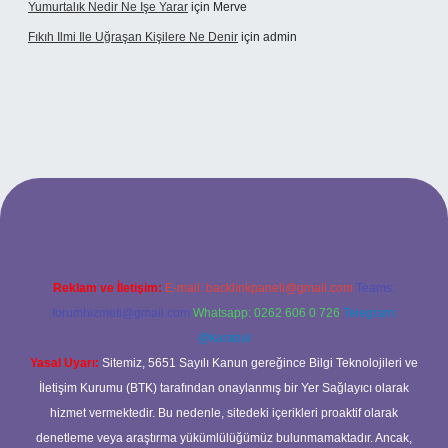
Yumurtalık Nedir Ne Işe Yarar
için
Merve
Fıkıh Ilmi Ile Uğraşan Kişilere Ne Denir
için
admin
riş
Reklam ve İletişim:
E-mail:
backlinkpaneli@gmail.com
Teams:
forumhizmeti@gmail.com
Whatsapp: 0262 606 0 726
Telegram:
@karabul
Yasal Uyarı:
Sitemiz, 5651 Sayılı Kanun gereğince Bilgi Teknolojileri ve
İletişim Kurumu (BTK) tarafından onaylanmış bir Yer Sağlayıcı olarak
hizmet vermektedir. Bu nedenle, sitedeki içerikleri proaktif olarak
denetleme veya araştırma yükümlülüğümüz bulunmamaktadır. Ancak,