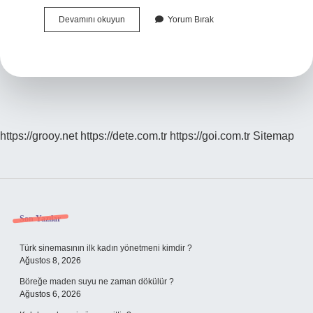
Sifonofor
Devamını okuyun
Yorum Bırak
Kaç
Metredir
https://grooy.net
https://dete.com.tr
https://goi.com.tr
Sitemap
Sidebar
Son Yazılar
Türk sinemasının ilk kadın yönetmeni kimdir ?
Ağustos 8, 2026
Böreğe maden suyu ne zaman dökülür ?
Ağustos 6, 2026