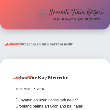
Sevimli Fikir Köşesi
menüyü
aç
Neşeli hikayelerle gününü aydınlat!
Anasayfa
Gizlilik Politikası
Etiket:
Dünyanın en hızlı hayvanı nedir
Yasal Uyarı
Hakkımızda
Sifonofor Kaç Metredir
Tarih: Nisan 14, 2025
Dünyanın en uzun canlısı adı nedir?
Grönland balinaları Grönland balinaları