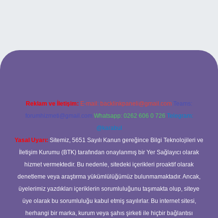
riş
Reklam ve İletişim:
E-mail:
backlinkpaneli@gmail.com
Teams:
forumhizmeti@gmail.com
Whatsapp: 0262 606 0 726
Telegram:
@karabul
Yasal Uyarı:
Sitemiz, 5651 Sayılı Kanun gereğince Bilgi Teknolojileri ve
İletişim Kurumu (BTK) tarafından onaylanmış bir Yer Sağlayıcı olarak
hizmet vermektedir. Bu nedenle, sitedeki içerikleri proaktif olarak
denetleme veya araştırma yükümlülüğümüz bulunmamaktadır. Ancak,
üyelerimiz yazdıkları içeriklerin sorumluluğunu taşımakta olup, siteye
üye olarak bu sorumluluğu kabul etmiş sayılırlar. Bu internet sitesi,
herhangi bir marka, kurum veya şahıs şirketi ile hiçbir bağlantısı