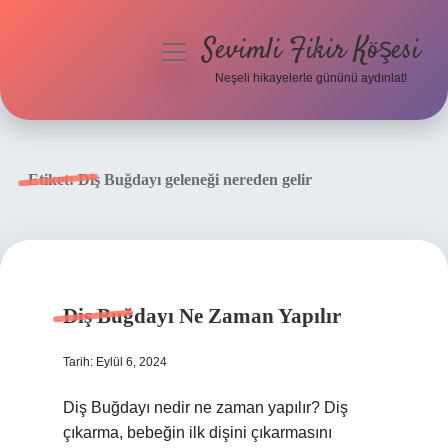
Sevimli Fikir Köşesi
menüyü
aç
Neşeli hikayelerle gününü aydınlat!
Anasayfa
Gizlilik Politikası
Etiket:
Diş Buğdayı geleneği nereden gelir
Yasal Uyarı
Hakkımızda
Diş Buğdayı Ne Zaman Yapılır
Tarih: Eylül 6, 2024
Diş Buğdayı nedir ne zaman yapılır? Diş
çıkarma, bebeğin ilk dişini çıkarmasını