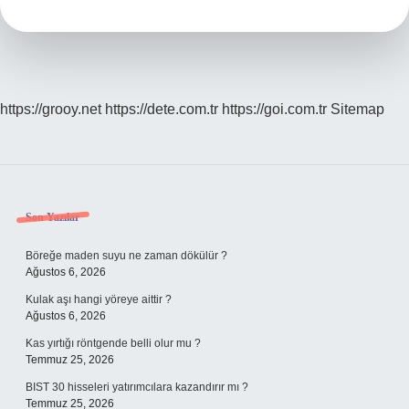
Zaman
Yapılır
https://grooy.net
https://dete.com.tr
https://goi.com.tr
Sitemap
Sidebar
Son Yazılar
Böreğe maden suyu ne zaman dökülür ?
Ağustos 6, 2026
Kulak aşı hangi yöreye aittir ?
Ağustos 6, 2026
Kas yırtığı röntgende belli olur mu ?
Temmuz 25, 2026
BIST 30 hisseleri yatırımcılara kazandırır mı ?
Temmuz 25, 2026