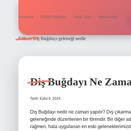
Anasayfa
Gizlilik Politikası
Yasal Uyarı
Hakkımızda
Etiket:
Diş Buğdayı geleneği nedir
Diş Buğdayı Ne Zama
Tarih: Eylül 6, 2024
Diş Buğdayı nedir ne zaman yapılır? Diş çıkarma,
geleneğinde düzenlenen bir törendir. Bir diğer ad
rağmen, hala uygulanan en eski geleneklerimizden