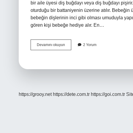
bir aile üyesi diş buğdayı veya diş buğdayı pişir
oturduğu bir battaniyenin üzerine atılır. Bebeğin 
bebeğin dişlerinin inci gibi olması umuduyla yapılı
gören kişi bebeğe hediye alır. En…
Diş
Devamını okuyun
2 Yorum
Buğdayı
Ne
Zaman
Yapılır
https://grooy.net
https://dete.com.tr
https://goi.com.tr
Si