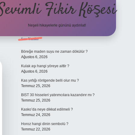
Sevimli Fikir Köşesi
Neşeli hikayelerle gününü aydınlat!
Sidebar
Son Yazılar
ilbet güncel giriş
Böreğe maden suyu ne zaman dökülür ?
Ağustos 6, 2026
Kulak aşı hangi yöreye aittir ?
Ağustos 6, 2026
Kas yırtığı röntgende belli olur mu ?
Temmuz 25, 2026
BIST 30 hisseleri yatırımcılara kazandırır mı ?
Temmuz 25, 2026
Kasko’da neye dikkat edilmeli ?
Temmuz 24, 2026
Horoz hangi dinin sembolü ?
Temmuz 22, 2026