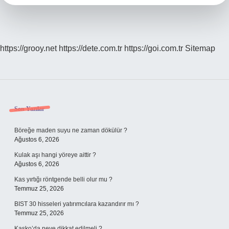
https://grooy.net
https://dete.com.tr
https://goi.com.tr
Sitemap
Sidebar
Son Yazılar
Böreğe maden suyu ne zaman dökülür ?
Ağustos 6, 2026
Kulak aşı hangi yöreye aittir ?
Ağustos 6, 2026
Kas yırtığı röntgende belli olur mu ?
Temmuz 25, 2026
BIST 30 hisseleri yatırımcılara kazandırır mı ?
Temmuz 25, 2026
Kasko’da neye dikkat edilmeli ?