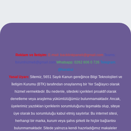
iriş
Reklam ve İletişim:
E-mail:
backlinkpaneli@gmail.com
Teams:
forumhizmeti@gmail.com
Whatsapp: 0262 606 0 726
Telegram:
@karabul
Yasal Uyarı:
Sitemiz, 5651 Sayılı Kanun gereğince Bilgi Teknolojileri ve
İletişim Kurumu (BTK) tarafından onaylanmış bir Yer Sağlayıcı olarak
hizmet vermektedir. Bu nedenle, sitedeki içerikleri proaktif olarak
denetleme veya araştırma yükümlülüğümüz bulunmamaktadır. Ancak,
üyelerimiz yazdıkları içeriklerin sorumluluğunu taşımakta olup, siteye
üye olarak bu sorumluluğu kabul etmiş sayılırlar. Bu internet sitesi,
herhangi bir marka, kurum veya şahıs şirketi ile hiçbir bağlantısı
bulunmamaktadır. Sitede yalnızca kendi hazırladığımız makaleler