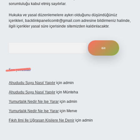
sorumluluğu kabul etmiş sayılırlar.
Hukuka ve yasal düzenlemelere aykırı olduğunu düşündüğünüz
içerikleri,
backlinkpanelicomtr@gmail.com
adresine bildirmeniz halinde,
ilgili içerikler yasal süre içerisinde sitemizden kaldırılacaktır.
Arama
Son yorumlar
Ahududu Suyu Nasıl Yapılır
için
admin
Ahududu Suyu Nasıl Yapılır
için
Münteha
Yumurtalık Nedir Ne Işe Yarar
için
admin
Yumurtalık Nedir Ne Işe Yarar
için
Merve
Fıkıh Ilmi Ile Uğraşan Kişilere Ne Denir
için
admin