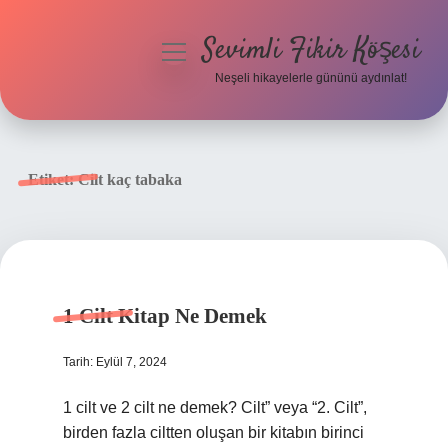
Sevimli Fikir Köşesi
menüyü
aç
Neşeli hikayelerle gününü aydınlat!
Anasayfa
Gizlilik Politikası
Etiket:
Cilt kaç tabaka
Yasal Uyarı
Hakkımızda
1 Cilt Kitap Ne Demek
Tarih: Eylül 7, 2024
1 cilt ve 2 cilt ne demek? Cilt” veya “2. Cilt”,
birden fazla ciltten oluşan bir kitabın birinci