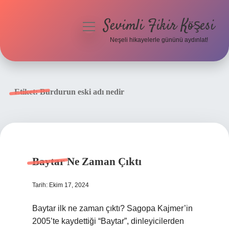
Sevimli Fikir Köşesi
menüyü
aç
Neşeli hikayelerle gününü aydınlat!
Anasayfa
Gizlilik Politikası
Etiket:
Burdurun eski adı nedir
Yasal Uyarı
Hakkımızda
Baytar Ne Zaman Çıktı
Tarih: Ekim 17, 2024
Baytar ilk ne zaman çıktı? Sagopa Kajmer’in
2005’te kaydettiği “Baytar”, dinleyicilerden