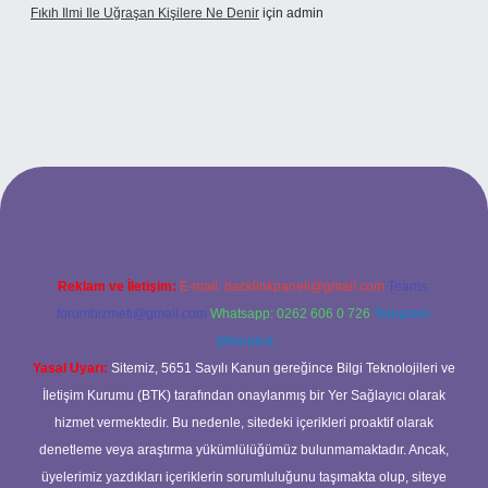
Fıkıh Ilmi Ile Uğraşan Kişilere Ne Denir
için
admin
riş
Reklam ve İletişim:
E-mail:
backlinkpaneli@gmail.com
Teams:
forumhizmeti@gmail.com
Whatsapp: 0262 606 0 726
Telegram:
@karabul
Yasal Uyarı:
Sitemiz, 5651 Sayılı Kanun gereğince Bilgi Teknolojileri ve
İletişim Kurumu (BTK) tarafından onaylanmış bir Yer Sağlayıcı olarak
hizmet vermektedir. Bu nedenle, sitedeki içerikleri proaktif olarak
denetleme veya araştırma yükümlülüğümüz bulunmamaktadır. Ancak,
üyelerimiz yazdıkları içeriklerin sorumluluğunu taşımakta olup, siteye