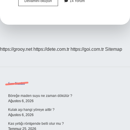
Baytar
Devamını okuyun
14 Yorum
Ne
Zaman
Çıktı
https://grooy.net
https://dete.com.tr
https://goi.com.tr
Sitemap
Sidebar
Son Yazılar
Böreğe maden suyu ne zaman dökülür ?
Ağustos 6, 2026
Kulak aşı hangi yöreye aittir ?
Ağustos 6, 2026
Kas yırtığı röntgende belli olur mu ?
Temmuz 25, 2026