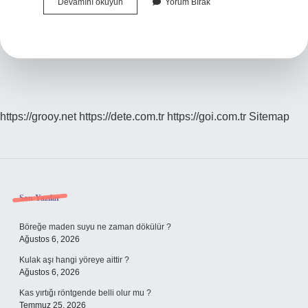
Azot
Devamını okuyun
Yorum Bırak
Tankı
Ne
Demek
https://grooy.net
https://dete.com.tr
https://goi.com.tr
Sitemap
Sidebar
Son Yazılar
Böreğe maden suyu ne zaman dökülür ?
Ağustos 6, 2026
Kulak aşı hangi yöreye aittir ?
Ağustos 6, 2026
Kas yırtığı röntgende belli olur mu ?
Temmuz 25, 2026