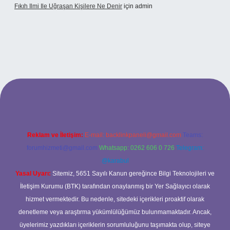
Fıkıh Ilmi Ile Uğraşan Kişilere Ne Denir
için
admin
riş
Reklam ve İletişim:
E-mail:
backlinkpaneli@gmail.com
Teams:
forumhizmeti@gmail.com
Whatsapp: 0262 606 0 726
Telegram:
@karabul
Yasal Uyarı:
Sitemiz, 5651 Sayılı Kanun gereğince Bilgi Teknolojileri ve
İletişim Kurumu (BTK) tarafından onaylanmış bir Yer Sağlayıcı olarak
hizmet vermektedir. Bu nedenle, sitedeki içerikleri proaktif olarak
denetleme veya araştırma yükümlülüğümüz bulunmamaktadır. Ancak,
üyelerimiz yazdıkları içeriklerin sorumluluğunu taşımakta olup, siteye