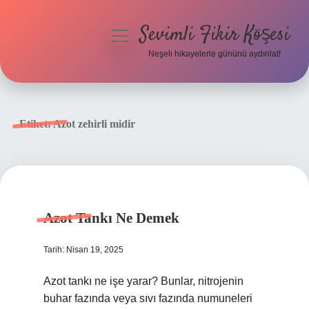
Sevimli Fikir Köşesi
menüyü
aç
Neşeli hikayelerle gününü aydınlat!
Anasayfa
Gizlilik Politikası
Etiket:
Azot zehirli midir
Yasal Uyarı
Hakkımızda
Azot Tankı Ne Demek
Tarih: Nisan 19, 2025
Azot tankı ne işe yarar? Bunlar, nitrojenin
buhar fazında veya sıvı fazında numuneleri