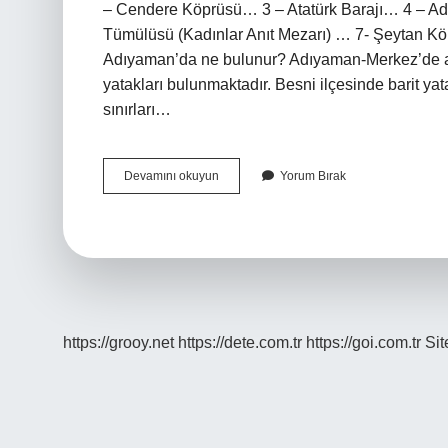
– Cendere Köprüsü… 3 – Atatürk Barajı… 4 – A
Tümülüsü (Kadınlar Anıt Mezarı) … 7- Şeytan Kö
Adıyaman’da ne bulunur? Adıyaman-Merkez’de ayrıca
yatakları bulunmaktadır. Besni ilçesinde barit yatak
sınırları…
Adıyamanda
Devamını okuyun
Yorum Bırak
Ne
Var
https://grooy.net
https://dete.com.tr
https://goi.com.tr
Si