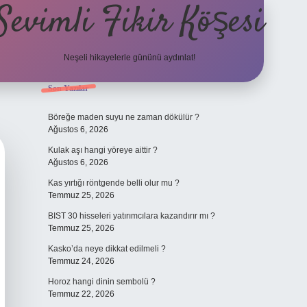
Sevimli Fikir Köşesi
Neşeli hikayelerle gününü aydınlat!
Sidebar
Son Yazılar
ilbet güncel giriş
Böreğe maden suyu ne zaman dökülür ?
Ağustos 6, 2026
Kulak aşı hangi yöreye aittir ?
Ağustos 6, 2026
Kas yırtığı röntgende belli olur mu ?
Temmuz 25, 2026
BIST 30 hisseleri yatırımcılara kazandırır mı ?
Temmuz 25, 2026
Kasko’da neye dikkat edilmeli ?
Temmuz 24, 2026
Horoz hangi dinin sembolü ?
Temmuz 22, 2026