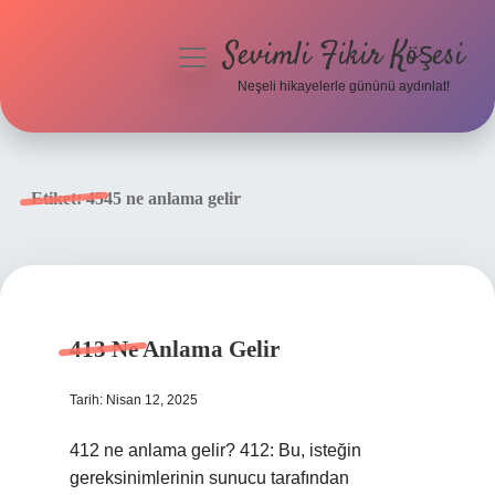
Sevimli Fikir Köşesi
menüyü
aç
Neşeli hikayelerle gününü aydınlat!
Anasayfa
Gizlilik Politikası
Etiket:
4545 ne anlama gelir
Yasal Uyarı
Hakkımızda
413 Ne Anlama Gelir
Tarih: Nisan 12, 2025
412 ne anlama gelir? 412: Bu, isteğin
gereksinimlerinin sunucu tarafından