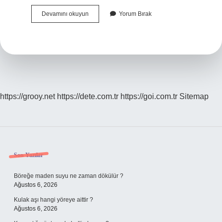
413
Devamını okuyun
Yorum Bırak
Ne
Anlama
Gelir
https://grooy.net
https://dete.com.tr
https://goi.com.tr
Sitemap
Sidebar
Son Yazılar
Böreğe maden suyu ne zaman dökülür ?
Ağustos 6, 2026
Kulak aşı hangi yöreye aittir ?
Ağustos 6, 2026