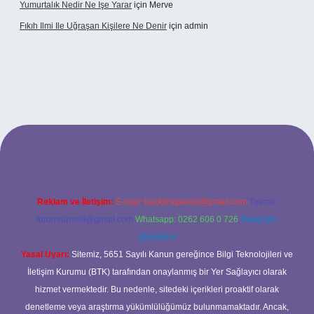
Yumurtalık Nedir Ne Işe Yarar
için
Merve
Fıkıh Ilmi Ile Uğraşan Kişilere Ne Denir
için
admin
riş
Reklam ve İletişim:
E-mail:
backlinkpaneli@gmail.com
Teams:
forumhizmeti@gmail.com
Whatsapp: 0262 606 0 726
Telegram:
@karabul
Yasal Uyarı:
Sitemiz, 5651 Sayılı Kanun gereğince Bilgi Teknolojileri ve
İletişim Kurumu (BTK) tarafından onaylanmış bir Yer Sağlayıcı olarak
hizmet vermektedir. Bu nedenle, sitedeki içerikleri proaktif olarak
denetleme veya araştırma yükümlülüğümüz bulunmamaktadır. Ancak,